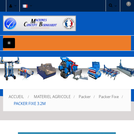
0
NAVIGATION
BASCULE
ACCUEIL
>
MATERIEL AGRICOLE
>
Packer
>
Packer Fixe
>
PACKER FIXE 3.2M