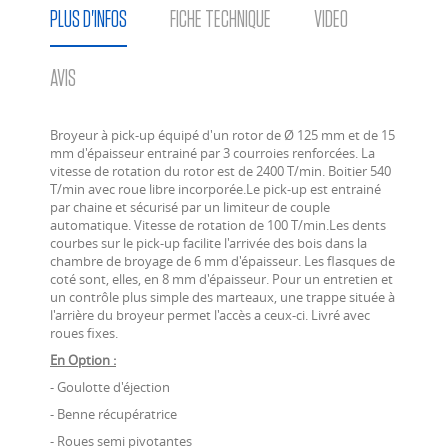
PLUS D'INFOS
FICHE TECHNIQUE
VIDEO
AVIS
Broyeur à pick-up équipé d'un rotor de Ø 125 mm et de 15
mm d'épaisseur entrainé par 3 courroies renforcées. La
vitesse de rotation du rotor est de 2400 T/min. Boitier 540
T/min avec roue libre incorporée.Le pick-up est entrainé
par chaine et sécurisé par un limiteur de couple
automatique. Vitesse de rotation de 100 T/min.Les dents
courbes sur le pick-up facilite l'arrivée des bois dans la
chambre de broyage de 6 mm d'épaisseur. Les flasques de
coté sont, elles, en 8 mm d'épaisseur. Pour un entretien et
un contrôle plus simple des marteaux, une trappe située à
l'arrière du broyeur permet l'accès a ceux-ci. Livré avec
roues fixes.
En Option :
- Goulotte d'éjection
- Benne récupératrice
- Roues semi pivotantes