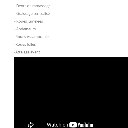
- Dents de ramassage
- Graissage centralisé
- Roues jumelées
- Andaineurs
-Roues escamotables
-Roues folles
-Attelage avant