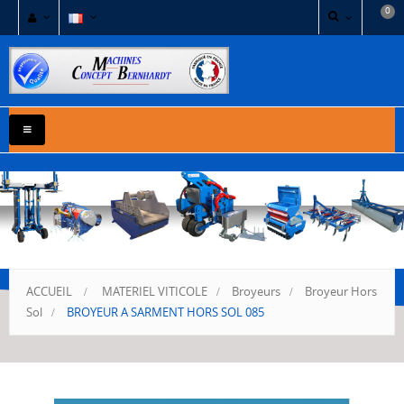
0
NAVIGATION
BASCULE
ACCUEIL
>
MATERIEL VITICOLE
>
Broyeurs
>
Broyeur Hors
Sol
>
BROYEUR A SARMENT HORS SOL 085