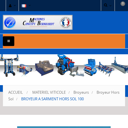
0
NAVIGATION
BASCULE
ACCUEIL
>
MATERIEL VITICOLE
>
Broyeurs
>
Broyeur Hors
Sol
>
BROYEUR A SARMENT HORS SOL 100