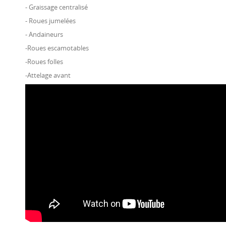
- Graissage centralisé
- Roues jumelées
- Andaineurs
-Roues escamotables
-Roues folles
-Attelage avant