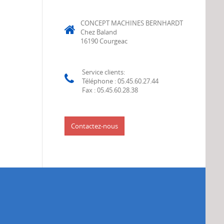
CONCEPT MACHINES BERNHARDT
Chez Baland
16190 Courgeac
Service clients:
Téléphone : 05.45.60.27.44
Fax : 05.45.60.28.38
Contactez-nous