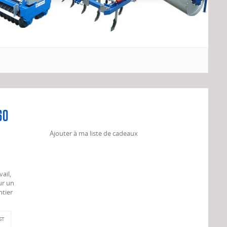
60
Ajouter à ma liste de cadeaux
ail,
ur un
ntier
ST