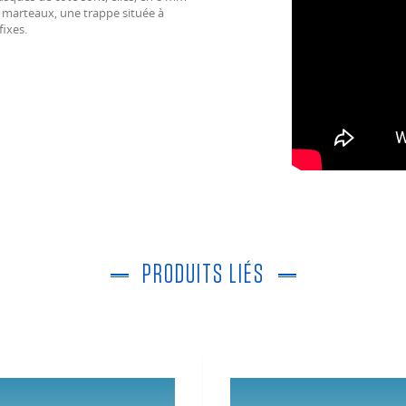
s marteaux, une trappe située à
fixes.
PRODUITS LIÉS