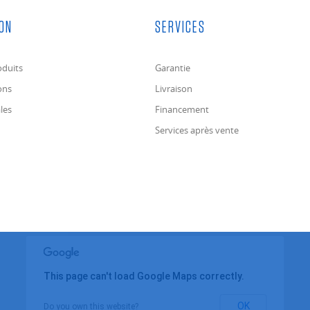
ON
SERVICES
duits
Garantie
ons
Livraison
les
Financement
Services après vente
This page can't load Google Maps correctly.
OK
Do you own this website?