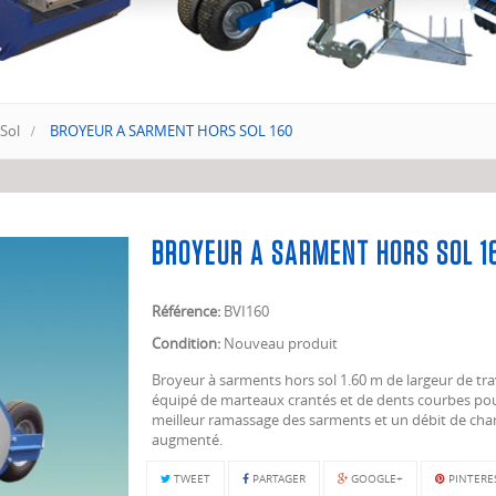
Sol
>
BROYEUR A SARMENT HORS SOL 160
BROYEUR A SARMENT HORS SOL 1
Référence:
BVI160
Condition:
Nouveau produit
Broyeur à sarments hors sol 1.60 m de largeur de trav
équipé de marteaux crantés et de dents courbes po
meilleur ramassage des sarments et un débit de cha
augmenté.
TWEET
PARTAGER
GOOGLE+
PINTERE