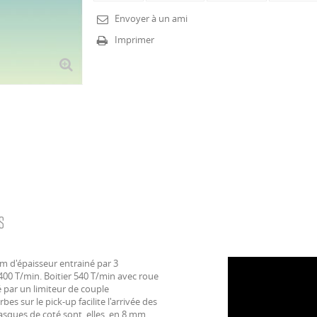
Envoyer à un ami
Imprimer
S
m d'épaisseur entrainé par 3
2400 T/min. Boitier 540 T/min avec roue
é par un limiteur de couple
s sur le pick-up facilite l'arrivée des
asques de coté sont, elles, en 8 mm