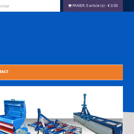
PANIER:
0 article (s) - € 0.00
TACT